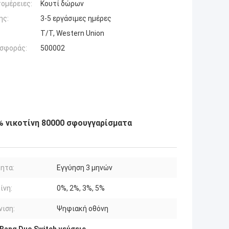
ομέρειες:
Κουτί δώρων
ης:
3-5 εργάσιμες ημέρες
T/T, Western Union
σφοράς:
500002
5% νικοτίνη 80000 σφουγγαρίσματα
ητα:
Εγγύηση 3 μηνών
ίνη:
0%, 2%, 3%, 5%
ιση:
Ψηφιακή οθόνη