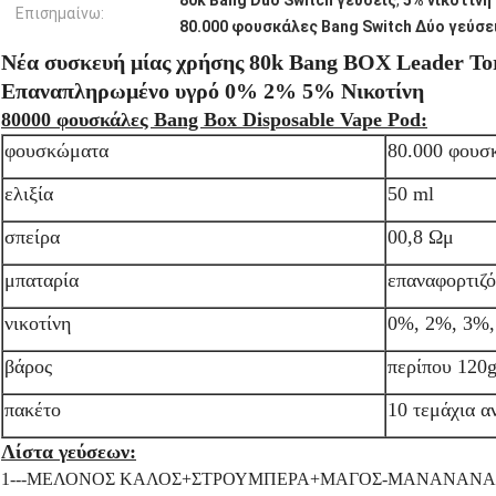
80k Bang Duo Switch γεύσεις
,
5% νικοτίνη
Επισημαίνω:
80.000 φουσκάλες Bang Switch Δύο γεύσε
Νέα συσκευή μίας χρήσης 80k Bang BOX Leader Tor
Επαναπληρωμένο υγρό 0% 2% 5% Νικοτίνη
80000 φουσκάλες Bang Box Disposable Vape Pod:
φουσκώματα
80.000 φουσ
ελιξία
50 ml
σπείρα
00,8 Ωμ
μπαταρία
επαναφορτιζ
νικοτίνη
0%, 2%, 3%
βάρος
περίπου 120
πακέτο
10 τεμάχια α
Λίστα γεύσεων:
1---ΜΕΛΟΝΟΣ ΚΑΛΟΣ+ΣΤΡΟΥΜΠΕΡΑ+ΜΑΓΟΣ-ΜΑΝΑΝΑΝΑ