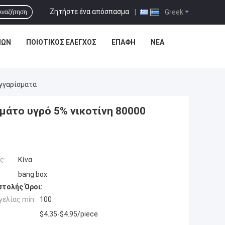
Ζητήστε ένα απόσπασμα
|
Greek
Αναζήτηση
ΊΩΝ
ΠΟΙΟΤΙΚΌΣ ΈΛΕΓΧΟΣ
ΕΠΑΦΉ
ΝΈΑ
υγγαρίσματα
εμάτο υγρό 5% νικοτίνη 80000
ς:
Κίνα
bang box
τολής Όροι:
ελίας min:
100
$4.35-$4.95/piece