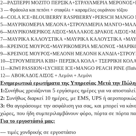
2---ΡΑΣΠΕΡΡΙ ΜΟΖΙΤΟ ΠΕΡΣΙΚΑ+ΣΤΡΑΥΛΜΕΡΙΑ ΜΕΡΟΝΟΣ
3 --- Φράουλα και πεπόνι + σταφύλι + καραμέλες ουράνιου τόξου
4---COLA ICE+BLOUBERRY RASPBERRY+PERSCH MANGO
5---ΜΑΥΡΙΚΟΜΕΡΙΑ ΜΕΛΟΝΑ+ΣΤΡΟΥΛΜΕΡΙΑ ΜΑΝΓΟ+ΜΑ
6---ΜΑΥΡΙΚΟΜΕΡΙΚΟΣ ΑΙΣΟΣ+ΜΑΛΑΚΟΣ ΔΡΑΚΟΣ ΑΙΣΟΣ+Μ
7---ΜΑΥΡΙΚΑ ΚΑΛΟΥΣΤΙΚΑ +ΜΑΥΡΙΚΑ ΚΑΛΟΥΣΤΙΚΑ +ΜΑ
8---ΚΡΕΙΝΟΣ ΜΟΥΡΟΣ+ΜΑΥΡΙΚΟΜΕΡΙΑ ΜΕΛΟΝΟΣ +ΜΑΡΙΚ
9---ΚΡΕΙΝΟΣ ΜΟΥΡΟΣ+ΜΕΛΟΝΗ ΜΕΛΟΝΗ ΚΑΝΔΙΑ+ΣΤΡΟΥ
10---ΣΤΡΟΥΜΠΕΡΙΑ ΚΙΒΙ+ ΠΕΡΣΙΚΑ ΚΟΛΑ+ ΤΣΕΡΡΙΚΗ ΚΟΛ
11---KIWI PASSION+LYCHEE ICE+MANGO PEACH PINE (Παϊνός
12--- ΑΒΟΚΑΔΟΣ ΑΙΣΟΣ + Λεμόνι + Λεμόνι
Ενημερωτικά ερωτήματα της Υπηρεσίας Μετά την Πώλη
1:
Συνήθως χρειάζονται 5 εργάσιμες ημέρες για να αποσταλεί
2:
Συνήθως διαρκεί 10 ημέρες, με EMS, UPS ή αεροπορικώς.
3:
Θα αγοράσουμε την ασφάλιση για σας, και μπορεί να κάν
χώρες, που ήδη συμπεριλαμβάνουν φόρο, πόρτα σε πόρτα π
Για το εργοστάσιό μας:
--- τιμές χονδρικής σε εργοστάσιο