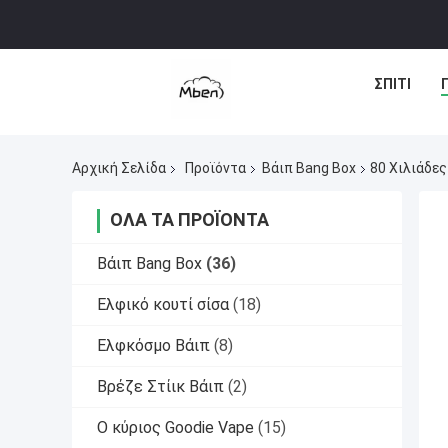
ΣΠΊΤΙ
Αρχική Σελίδα
Προϊόντα
Βάιπ Bang Box
80 Χιλιάδες
ΌΛΑ ΤΑ ΠΡΟΪΌΝΤΑ
Βάιπ Bang Box
(36)
Ελφικό κουτί σίσα
(18)
Ελφκόσμο Βάιπ
(8)
Βρέζε Στίικ Βάιπ
(2)
Ο κύριος Goodie Vape
(15)