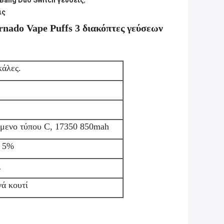
 Bang Duo Switch γεύσεις
,
ις
nado Vape Puffs 3 διακόπτες γεύσεων
κάλες.
όμενο τύπου C, 17350 850mah
, 5%
g
νά κουτί